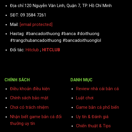
Địa chỉ:120 Nguyễn Văn Linh, Quận 7, TP. Hồ Chí Minh
SĐT: 09 3584 7261
Mail:
[email protected]
Hastag: #bancadoithuong #banca #doithuong
#trangchubancadoithuong #bancadoithuonglol
Đối tác:
Hitclub
;
HITCLUB
CHÍNH SÁCH
DANH MỤC
Điều khoản điều kiện
Review nhà cái bắn cá
Chính sách bảo mật
Luật chơi
Chơi có trách nhiệm
Game bắn cá phổ biến
Nhận biết game bắn cá đổi
Uy tín & Đánh giá
thưởng uy tín
Chiến thuật & Tips