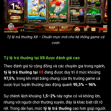
Tỷ lệ trả thưởng X8 – Chuẩn mực mới cho hệ thống game cá
cược
Tỷ lệ trả thưởng tại X8 được đánh giá cao
Theo đánh giá từ cộng đồng và các chuyên gia trong ngành,
tỷ lệ trả thưởng tại
X8
đang được duy trì ở mức khoảng
97,5%
, trong khi mặt bằng chung của thị trường game cá
cược trực tuyến thường dao động quanh
95,5% – 96%
.
Sự chênh lệch khoảng
1,5–2%
này nghe có vẻ không lớn,
nhưng với người chơi thường xuyên, đây là khác biệt rất rõ
rệt. Trong dài hạn, mức
tỷ lệ trả thưởng
cao hơn giúp người