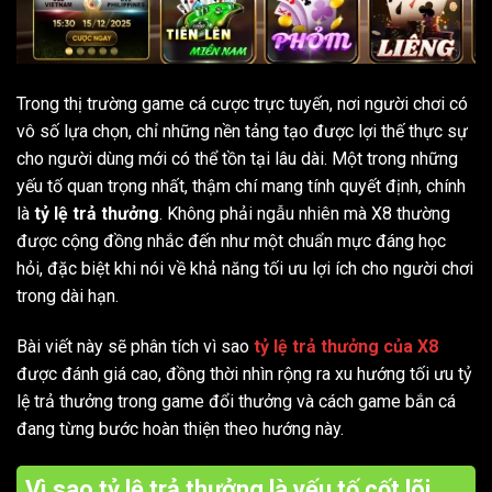
Trong thị trường game cá cược trực tuyến, nơi người chơi có
vô số lựa chọn, chỉ những nền tảng tạo được lợi thế thực sự
cho người dùng mới có thể tồn tại lâu dài. Một trong những
yếu tố quan trọng nhất, thậm chí mang tính quyết định, chính
là
tỷ lệ trả thưởng
. Không phải ngẫu nhiên mà X8 thường
được cộng đồng nhắc đến như một chuẩn mực đáng học
hỏi, đặc biệt khi nói về khả năng tối ưu lợi ích cho người chơi
trong dài hạn.
Bài viết này sẽ phân tích vì sao
tỷ lệ trả thưởng của X8
được đánh giá cao, đồng thời nhìn rộng ra xu hướng tối ưu tỷ
lệ trả thưởng trong game đổi thưởng và cách game bắn cá
đang từng bước hoàn thiện theo hướng này.
Vì sao tỷ lệ trả thưởng là yếu tố cốt lõi