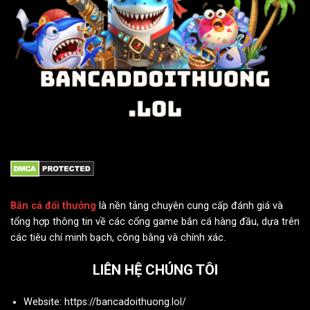
Bắn cá đổi thưởng
là nền tảng chuyên cung cấp đánh giá và
tổng hợp thông tin về các cổng game bắn cá hàng đầu, dựa trên
các tiêu chí minh bạch, công bằng và chính xác.
LIÊN HỆ CHÚNG TÔI
Website: https://bancadoithuong.lol/