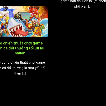
game bắn cá luôn là lựa chọn
phổ biến [...]
ộ chiến thuật chơi game
n cá đổi thưởng tối ưu lợi
nhuận
y dựng Chiến thuật chơi game
n cá đổi thưởng là một yếu tố
then [...]