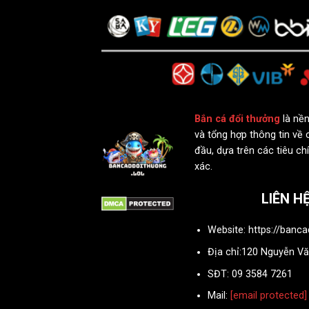
Bắn cá đổi thưởng
là nền
và tổng hợp thông tin v
đầu, dựa trên các tiêu c
xác.
LIÊN H
Website: https://banca
Địa chỉ:120 Nguyễn Văn
SĐT: 09 3584 7261
Mail:
[email protected]