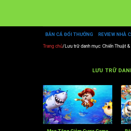
Bỏ
qua
nội
dung
BẮN CÁ ĐỔI THƯỞNG
REVIEW NHÀ C
Trang chủ
/
Lưu trữ danh mục: Chiến Thuật &
LƯU TRỮ DAN