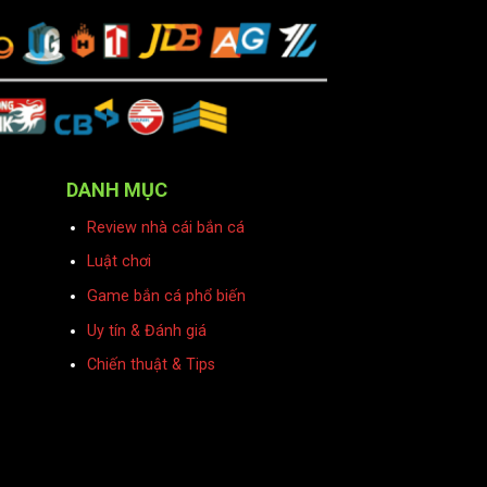
DANH MỤC
Review nhà cái bắn cá
Luật chơi
Game bắn cá phổ biến
Uy tín & Đánh giá
Chiến thuật & Tips