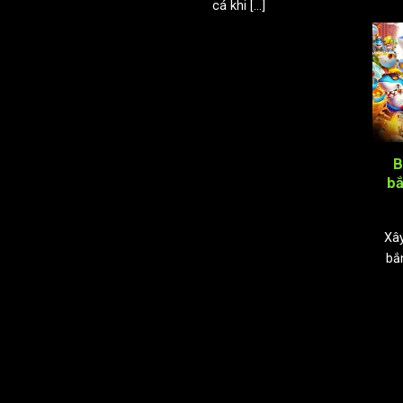
cá khi [...]
B
bắ
Xâ
bắ