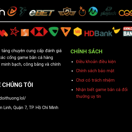
 tảng chuyên cung cấp đánh giá
CHÍNH SÁCH
ề các cổng game bắn cá hàng
Điều khoản điều kiện
hí minh bạch, công bằng và chính
Chính sách bảo mật
Chơi có trách nhiệm
Ệ CHÚNG TÔI
Nhận biết game bắn cá đổi
thưởng uy tín
doithuong.lol/
 Linh, Quận 7, TP. Hồ Chí Minh