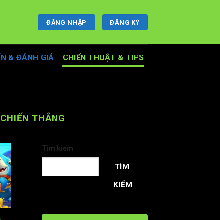
ĐĂNG NHẬP
ĐĂNG KÝ
ÍN & ĐÁNH GIÁ
CHIẾN THUẬT & TIPS
 CHIẾN THẮNG
Tìm kiếm
TÌM
KIẾM