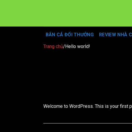
Bỏ
qua
nội
dung
BẮN CÁ ĐỔI THƯỞNG
REVIEW NHÀ C
Trang chủ
/
Hello world!
Welcome to WordPress. This is your first post