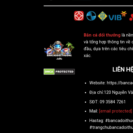
Bắn cá đổi thưởng
là nền
và tổng hợp thông tin v
đầu, dựa trên các tiêu c
xác.
LIÊN H
Website: https://banca
Địa chỉ:120 Nguyễn Văn
SĐT: 09 3584 7261
Mail:
[email protected]
Hastag: #bancadoith
#trangchubancadoithu