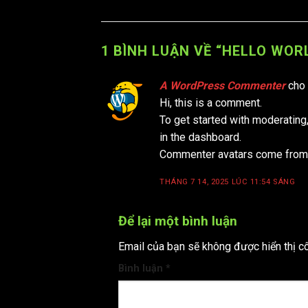
1 BÌNH LUẬN VỀ “
HELLO WOR
A WordPress Commenter
cho 
Hi, this is a comment.
To get started with moderating
in the dashboard.
Commenter avatars come fro
THÁNG 7 14, 2025 LÚC 11:54 SÁNG
Để lại một bình luận
Email của bạn sẽ không được hiển thị cô
Bình luận
*