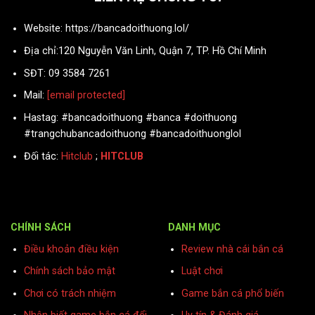
Website: https://bancadoithuong.lol/
Địa chỉ:120 Nguyễn Văn Linh, Quận 7, TP. Hồ Chí Minh
SĐT: 09 3584 7261
Mail:
[email protected]
Hastag: #bancadoithuong #banca #doithuong
#trangchubancadoithuong #bancadoithuonglol
Đối tác:
Hitclub
;
HITCLUB
CHÍNH SÁCH
DANH MỤC
Điều khoản điều kiện
Review nhà cái bắn cá
Chính sách bảo mật
Luật chơi
Chơi có trách nhiệm
Game bắn cá phổ biến