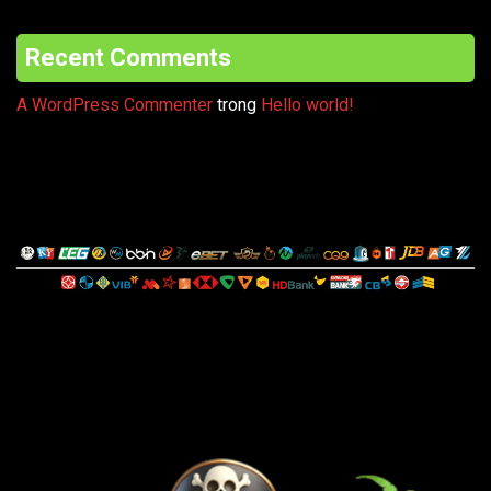
Recent Comments
A WordPress Commenter
trong
Hello world!