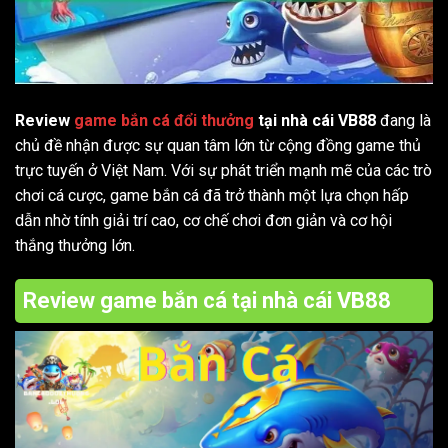
Review
game bắn cá đổi thưởng
tại nhà cái VB88
đang là
chủ đề nhận được sự quan tâm lớn từ cộng đồng game thủ
trực tuyến ở Việt Nam. Với sự phát triển mạnh mẽ của các trò
chơi cá cược, game bắn cá đã trở thành một lựa chọn hấp
dẫn nhờ tính giải trí cao, cơ chế chơi đơn giản và cơ hội
thắng thưởng lớn.
Review game bắn cá tại nhà cái VB88