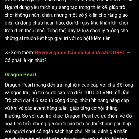
Người dùng yêu thích sự sáng tạo trong thiết kế, giúp trò
chơi không nhàm chán, nhưng một số ý kiến cho rằng giao
diện di động chưa hoàn hảo, đôi khi gây khó khăn khi chơi
trên điện thoại nhỏ. Tổng thể, đây là lựa chọn lý tưởng cho
những ai muốn kết hợp giải trí với cơ hội kiếm tiền.
>> Xem thêm:
Review game bắn cá tại nhà cái COBET
–
Có phải là xịn nhất?
Dragon Pearl
Dragon Pearl mang đến trải nghiệm cao cấp với chủ đề rồng
và ngọc trai, hỗ trợ cược cao lên đến 100.000 VNĐ mỗi lần.
Trò chơi đạt 4.6 sao từ cộng đồng, nhờ tính năng nâng cấp
vũ khí và các event hàng tuần, giúp tăng cơ hội thắng
thưởng. So với các trò khác, Dragon Pearl có ưu điểm về đồ
họa tiên tiến, nhưng giá cược cao hơn có thể không phù hợp
với người chơi có ngân sách hạn chế. Nhiều đánh giá nhấn